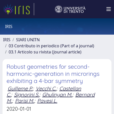
IRIS
IRIS
SIARI UNITN
03 Contributo in periodico (Part of a journal)
03.1 Articolo su rivista (Journal article)
Robust geometries for second-
harmonic-generation in microrings
exhibiting a 4-bar symmetry
Guilleme P.
;
Vecchi C.
;
Castellan
C.
;
Signorini S.
;
Ghulinyan M.
;
Bernard
M.
;
Parisi M.
;
Pavesi L.
2020-01-01