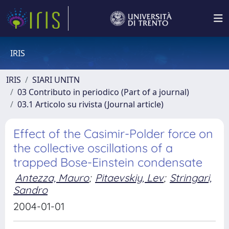
IRIS
IRIS
SIARI UNITN
03 Contributo in periodico (Part of a journal)
03.1 Articolo su rivista (Journal article)
Effect of the Casimir-Polder force on
the collective oscillations of a
trapped Bose-Einstein condensate
Antezza, Mauro
;
Pitaevskiy, Lev
;
Stringari,
Sandro
2004-01-01