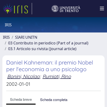
IRIS
IRIS
SIARI UNITN
03 Contributo in periodico (Part of a journal)
03.1 Articolo su rivista (Journal article)
Daniel Kahneman: il premio Nobel
per l'economia a uno psicologo
Bonini, Nicolao
;
Rumiati, Rino
2002-01-01
Scheda breve
Scheda completa