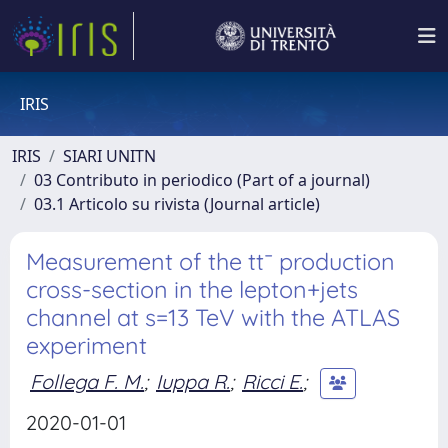
IRIS
IRIS
SIARI UNITN
03 Contributo in periodico (Part of a journal)
03.1 Articolo su rivista (Journal article)
Measurement of the tt¯ production
cross-section in the lepton+jets
channel at s=13 TeV with the ATLAS
experiment
Follega F. M.
;
Iuppa R.
;
Ricci E.
;
2020-01-01