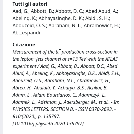
Tutti gli autori
Aad, G.; Abbott, B.; Abbott, D. C.; Abed Abud, A.;
Abeling, K.; Abhayasinghe, D. K.; Abidi, S. H.;
Abouzeid, O. S.; Abraham, N. L.; Abramowicz, H.;
Ab
...
espandi
Citazione
Measurement of the tt¯ production cross-section in
the lepton+jets channel at s=13 TeV with the ATLAS
experiment / Aad, G., Abbott, B., Abbott, D.C., Abed
Abud, A., Abeling, K., Abhayasinghe, D.K., Abidi, S.H.,
Abouzeid, O.S., Abraham, N.L., Abramowicz, H.,
Abreu, H., Abulaiti, Y., Acharya, B.S., Achkar, B.,
Adam, L., Adam Bourdarios, C., Adamczyk, L.,
Adamek, L., Adelman, J., Adersberger, M., et al.. - In:
PHYSICS LETTERS. SECTION B. - ISSN 0370-2693. -
810:(2020), p. 135797.
[10.1016/j.physletb.2020.135797]