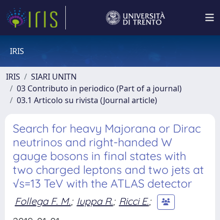
IRIS
IRIS
SIARI UNITN
03 Contributo in periodico (Part of a journal)
03.1 Articolo su rivista (Journal article)
Search for heavy Majorana or Dirac
neutrinos and right-handed W
gauge bosons in final states with
two charged leptons and two jets at
√s=13 TeV with the ATLAS detector
Follega F. M.
;
Iuppa R.
;
Ricci E.
;