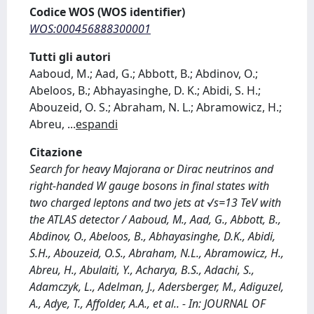
Codice WOS (WOS identifier)
WOS:000456888300001
Tutti gli autori
Aaboud, M.; Aad, G.; Abbott, B.; Abdinov, O.;
Abeloos, B.; Abhayasinghe, D. K.; Abidi, S. H.;
Abouzeid, O. S.; Abraham, N. L.; Abramowicz, H.;
Abreu,
...
espandi
Citazione
Search for heavy Majorana or Dirac neutrinos and
right-handed W gauge bosons in final states with
two charged leptons and two jets at √s=13 TeV with
the ATLAS detector / Aaboud, M., Aad, G., Abbott, B.,
Abdinov, O., Abeloos, B., Abhayasinghe, D.K., Abidi,
S.H., Abouzeid, O.S., Abraham, N.L., Abramowicz, H.,
Abreu, H., Abulaiti, Y., Acharya, B.S., Adachi, S.,
Adamczyk, L., Adelman, J., Adersberger, M., Adiguzel,
A., Adye, T., Affolder, A.A., et al.. - In: JOURNAL OF