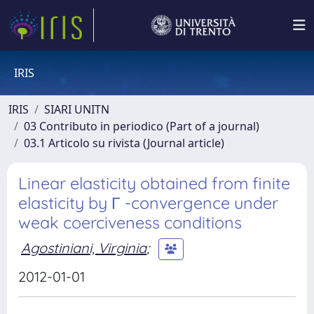
IRIS
IRIS
SIARI UNITN
03 Contributo in periodico (Part of a journal)
03.1 Articolo su rivista (Journal article)
Linear elasticity obtained from finite
elasticity by Γ -convergence under
weak coerciveness conditions
Agostiniani, Virginia
;
2012-01-01