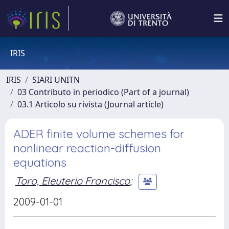
IRIS
IRIS
SIARI UNITN
03 Contributo in periodico (Part of a journal)
03.1 Articolo su rivista (Journal article)
ADER finite volume schemes for
nonlinear reaction-diffusion
equations
Toro, Eleuterio Francisco
;
2009-01-01