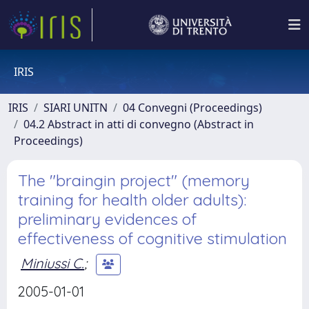
IRIS
IRIS
SIARI UNITN
04 Convegni (Proceedings)
04.2 Abstract in atti di convegno (Abstract in
Proceedings)
The "braingin project" (memory
training for health older adults):
preliminary evidences of
effectiveness of cognitive stimulation
Miniussi C.
;
2005-01-01