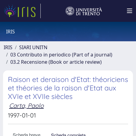
IRIS
IRIS
SIARI UNITN
03 Contributo in periodico (Part of a journal)
03.2 Recensione (Book or article review)
Raison et deraison d'Etat: théoriciens
et théories de la raison d'Etat aux
XVIe et XVIIe siècles
Carta, Paolo
1997-01-01
Scheda breve
Scheda completa