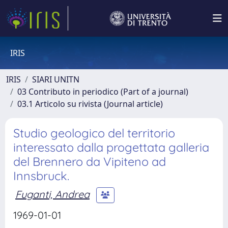
IRIS
IRIS
SIARI UNITN
03 Contributo in periodico (Part of a journal)
03.1 Articolo su rivista (Journal article)
Studio geologico del territorio
interessato dalla progettata galleria
del Brennero da Vipiteno ad
Innsbruck.
Fuganti, Andrea
1969-01-01