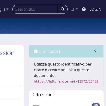
glia
IT
LOGIN
ssion
Informazioni
Utilizza questo identificativo per
citare o creare un link a questo
documento:
https://hdl.handle.net/11572/28439
Citazioni
ND