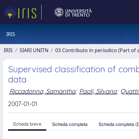
IRIS
IRIS
SIARI UNITN
03 Contributo in periodico (Part of 
Supervised classification of co
data
Riccadonna, Samantha
;
Paoli, Silvano
;
Quattr
2007-01-01
Scheda breve
Scheda completa
Scheda completa (