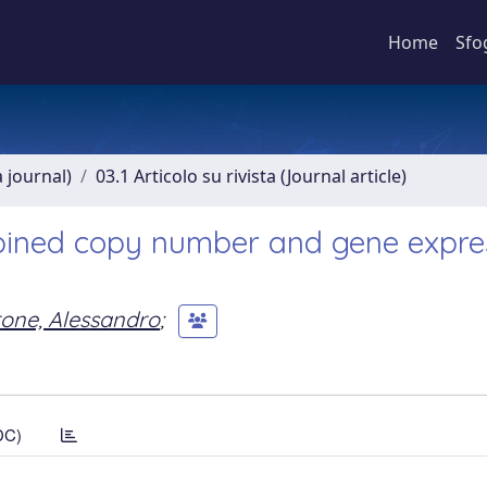
Home
Sfo
a journal)
03.1 Articolo su rivista (Journal article)
mbined copy number and gene expre
one, Alessandro
;
DC)