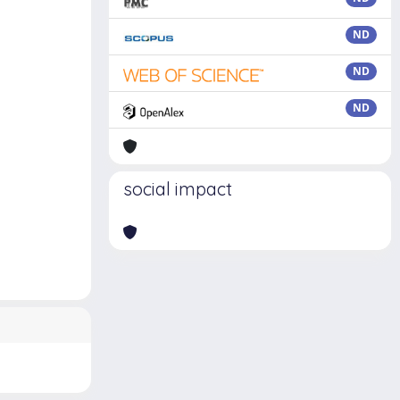
ND
ND
ND
social impact