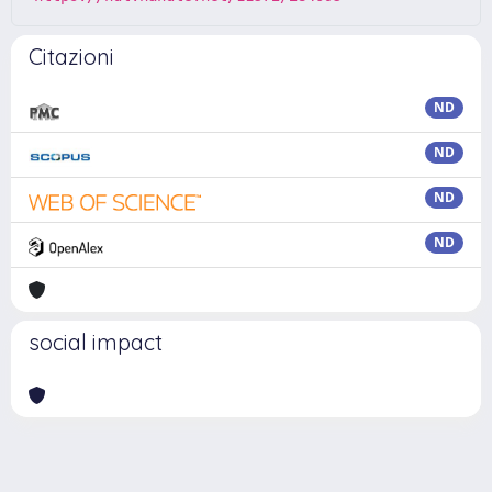
Citazioni
ND
ND
ND
ND
social impact