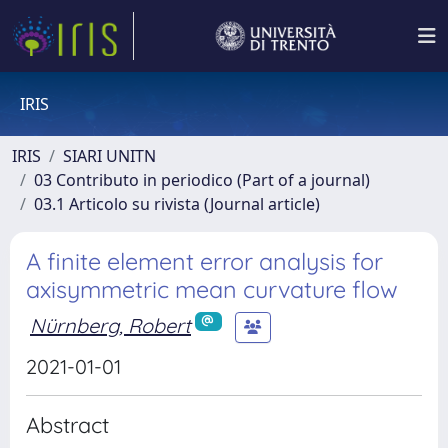
IRIS
IRIS
SIARI UNITN
03 Contributo in periodico (Part of a journal)
03.1 Articolo su rivista (Journal article)
A finite element error analysis for
axisymmetric mean curvature flow
Nürnberg, Robert
2021-01-01
Abstract