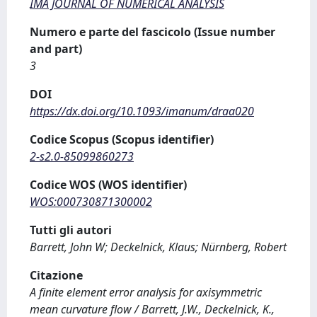
IMA JOURNAL OF NUMERICAL ANALYSIS
Numero e parte del fascicolo (Issue number
and part)
3
DOI
https://dx.doi.org/10.1093/imanum/draa020
Codice Scopus (Scopus identifier)
2-s2.0-85099860273
Codice WOS (WOS identifier)
WOS:000730871300002
Tutti gli autori
Barrett, John W; Deckelnick, Klaus; Nürnberg, Robert
Citazione
A finite element error analysis for axisymmetric
mean curvature flow / Barrett, J.W., Deckelnick, K.,