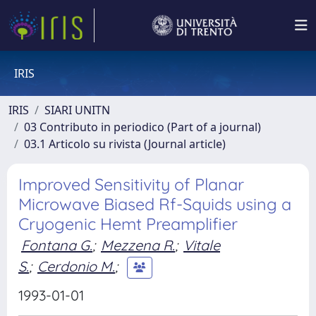
IRIS
IRIS
SIARI UNITN
03 Contributo in periodico (Part of a journal)
03.1 Articolo su rivista (Journal article)
Improved Sensitivity of Planar
Microwave Biased Rf-Squids using a
Cryogenic Hemt Preamplifier
Fontana G.
;
Mezzena R.
;
Vitale
S.
;
Cerdonio M.
;
1993-01-01