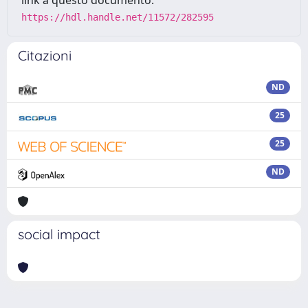
link a questo documento:
https://hdl.handle.net/11572/282595
Citazioni
ND
25
25
ND
social impact