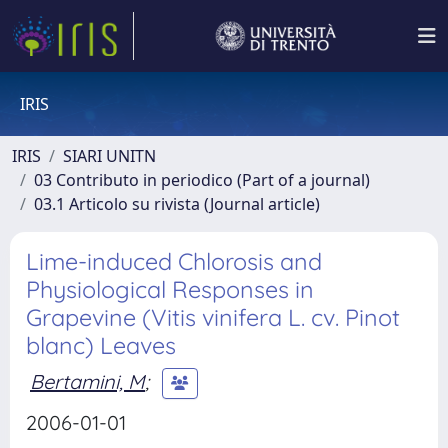
IRIS
IRIS
SIARI UNITN
03 Contributo in periodico (Part of a journal)
03.1 Articolo su rivista (Journal article)
Lime-induced Chlorosis and
Physiological Responses in
Grapevine (Vitis vinifera L. cv. Pinot
blanc) Leaves
Bertamini, M
;
2006-01-01