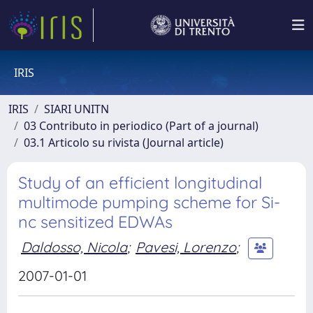
IRIS
IRIS
SIARI UNITN
03 Contributo in periodico (Part of a journal)
03.1 Articolo su rivista (Journal article)
Study of an efficient longitudinal
multimode pumping scheme for Si-
nc sensitized EDWAs
Daldosso, Nicola
;
Pavesi, Lorenzo
;
2007-01-01