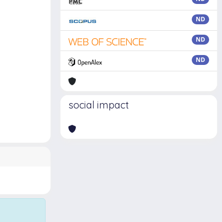
ND
ND
ND
social impact