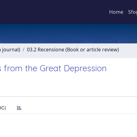
Home
Sfo
a journal)
03.2 Recensione (Book or article review)
s from the Great Depression
DC)