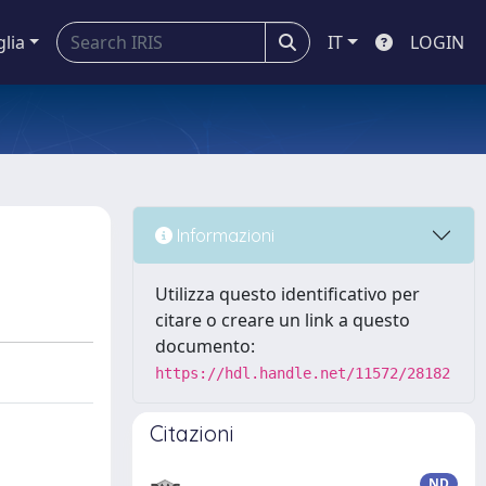
glia
IT
LOGIN
Informazioni
Utilizza questo identificativo per
citare o creare un link a questo
documento:
https://hdl.handle.net/11572/28182
Citazioni
ND