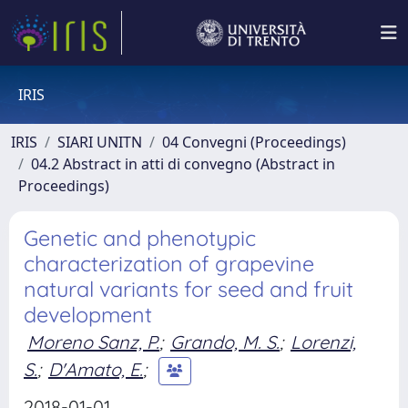
IRIS
IRIS
SIARI UNITN
04 Convegni (Proceedings)
04.2 Abstract in atti di convegno (Abstract in
Proceedings)
Genetic and phenotypic
characterization of grapevine
natural variants for seed and fruit
development
Moreno Sanz, P.
;
Grando, M. S.
;
Lorenzi,
S.
;
D'Amato, E.
;
2018-01-01