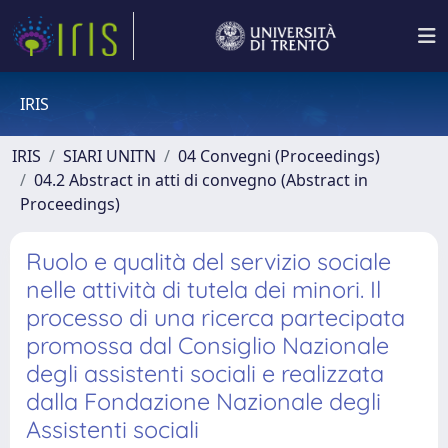
IRIS
IRIS
SIARI UNITN
04 Convegni (Proceedings)
04.2 Abstract in atti di convegno (Abstract in
Proceedings)
Ruolo e qualità del servizio sociale
nelle attività di tutela dei minori. Il
processo di una ricerca partecipata
promossa dal Consiglio Nazionale
degli assistenti sociali e realizzata
dalla Fondazione Nazionale degli
Assistenti sociali