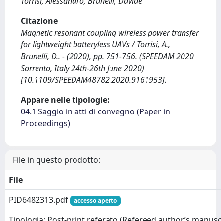
Torrisi, Alessandro; Brunelli, Davide
Citazione
Magnetic resonant coupling wireless power transfer
for lightweight batteryless UAVs / Torrisi, A.,
Brunelli, D.. - (2020), pp. 751-756. (SPEEDAM 2020
Sorrento, Italy 24th-26th June 2020)
[10.1109/SPEEDAM48782.2020.9161953].
Appare nelle tipologie:
04.1 Saggio in atti di convegno (Paper in
Proceedings)
File in questo prodotto:
File
PID6482313.pdf
accesso aperto
Tipologia: Post-print referato (Refereed author’s manusc