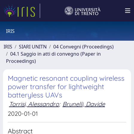
IRIS
IRIS
SIARI UNITN
04 Convegni (Proceedings)
04.1 Saggio in atti di convegno (Paper in
Proceedings)
Magnetic resonant coupling wireless
power transfer for lightweight
batteryless UAVs
Torrisi, Alessandro
;
Brunelli, Davide
2020-01-01
Abstract