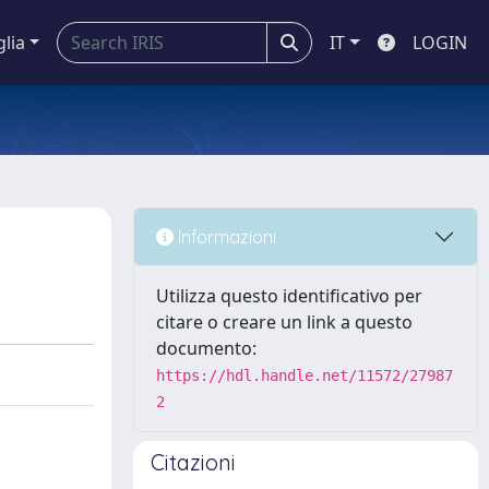
glia
IT
LOGIN
Informazioni
Utilizza questo identificativo per
citare o creare un link a questo
documento:
https://hdl.handle.net/11572/27987
2
Citazioni