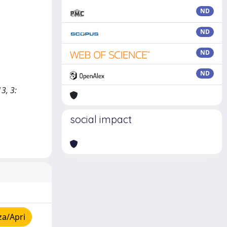
ND
ND
ND
ND
3, 3:
social impact
za/Apri