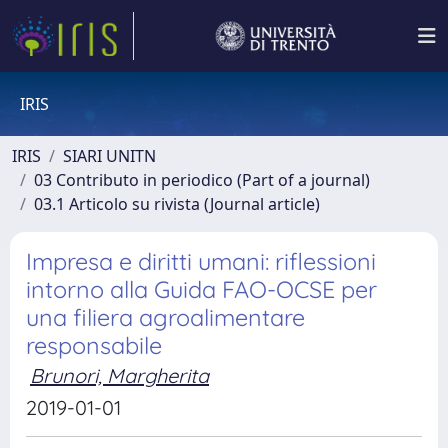
IRIS
IRIS
SIARI UNITN
03 Contributo in periodico (Part of a journal)
03.1 Articolo su rivista (Journal article)
Impresa e diritti umani: riflessioni
intorno alla Guida FAO-OCSE per
una filiera agroalimentare
responsabile
Brunori, Margherita
2019-01-01