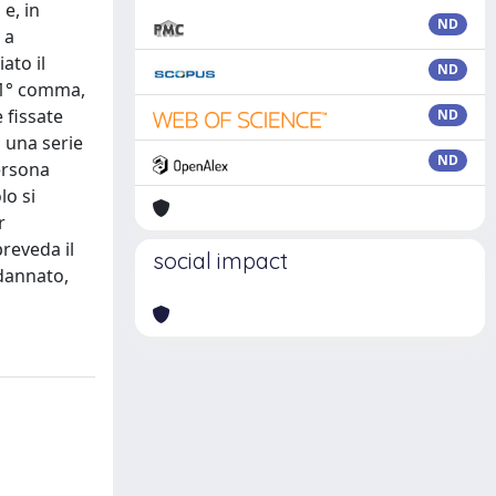
e, in
ND
 a
ato il
ND
, 1° comma,
 fissate
ND
i una serie
ND
ersona
lo si
r
reveda il
social impact
dannato,