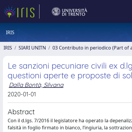
IRIS
IRIS
SIARI UNITN
03 Contributo in periodico (Part of 
Le sanzioni pecuniare civili ex d.lg
questioni aperte e proposte di so
Dalla Bontà, Silvana
2020-01-01
Abstract
Con il d.lgs. 7/2016 il legislatore ha operato la depenalizz
falsità in foglio firmato in bianco, l’ingiuria, la sottraz