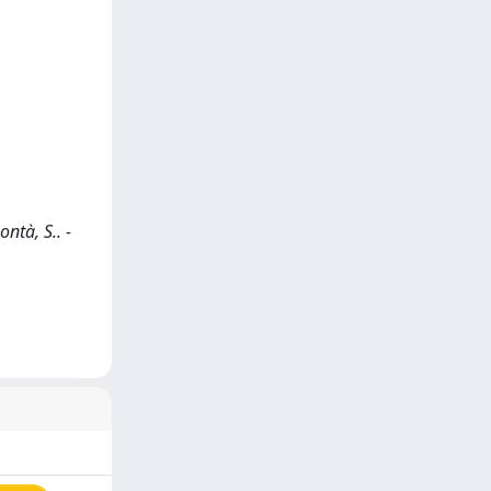
ntà, S.. -