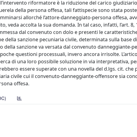
’intervento riformatore è la riduzione del carico giudiziario 
uerela della persona offesa, tali fattispecie sono stata poste
mminarsi allorché l’attore-danneggiato-persona offesa, avvi
, veda accolta la sua domanda. In tal caso, infatti, l’art. 8
commessa dal convenuto con dolo e presenti le caratteristiche
azione della sanzione pecuniaria civile, determinata sulla base d
getto della sanzione va versata dal convenuto danneggiante-p
n poche questioni processuali, invero ancora irrisolte. L’artico
erca di una loro possibile soluzione in via interpretativa, pe
bbero essere superate con una novella del d.lgs. cit. che p
ria civile cui il convenuto-danneggiante-offensore sia con
rsona offesa.
DC)