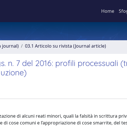
Home
Sfo
a journal)
03.1 Articolo su rivista (Journal article)
s. n. 7 del 2016: profili processuali (
luzione)
azione di alcuni reati minori, quali la falsità in scrittura priv
ione di cose comuni e l’appropriazione di cose smarrite, del te