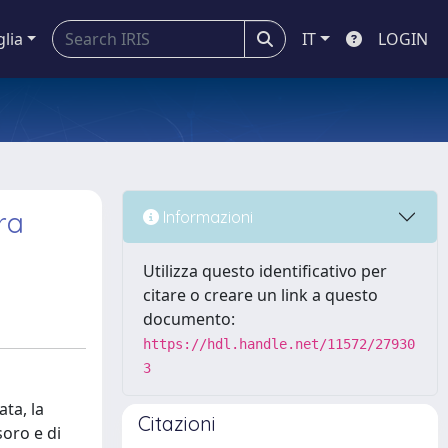
glia
IT
LOGIN
tra
Informazioni
Utilizza questo identificativo per
citare o creare un link a questo
documento:
https://hdl.handle.net/11572/27930
3
ata, la
Citazioni
soro e di