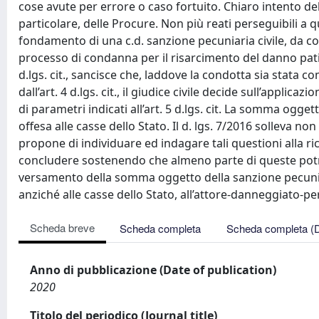
cose avute per errore o caso fortuito. Chiaro intento dell
particolare, delle Procure. Non più reati perseguibili a q
fondamento di una c.d. sanzione pecuniaria civile, da co
processo di condanna per il risarcimento del danno patito
d.lgs. cit., sancisce che, laddove la condotta sia stata 
dall’art. 4 d.lgs. cit., il giudice civile decide sull’applic
di parametri indicati all’art. 5 d.lgs. cit. La somma og
offesa alle casse dello Stato. Il d. lgs. 7/2016 solleva no
propone di individuare ed indagare tali questioni alla ric
concludere sostenendo che almeno parte di queste potre
versamento della somma oggetto della sanzione pecunia
anziché alle casse dello Stato, all’attore-danneggiato-pe
Scheda breve
Scheda completa
Scheda completa (
Anno di pubblicazione (Date of publication)
2020
Titolo del periodico (Journal title)