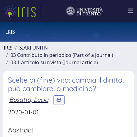
IRIS
IRIS
SIARI UNITN
03 Contributo in periodico (Part of a journal)
03.1 Articolo su rivista (Journal article)
Scelte di (fine) vita: cambia il diritto,
può cambiare la medicina?
Busatta, Lucia
;
2020-01-01
Abstract