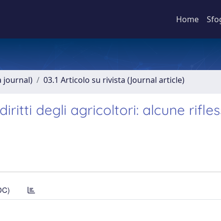
Home
Sfo
a journal)
03.1 Articolo su rivista (Journal article)
ritti degli agricoltori: alcune rifles
DC)