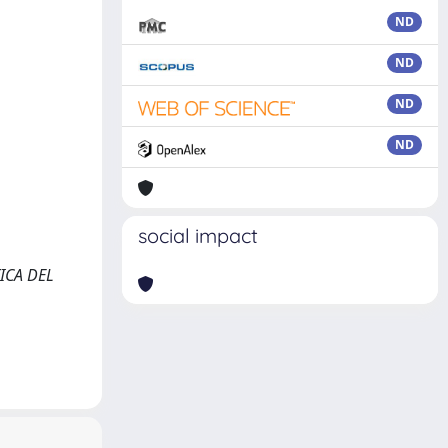
ND
ND
ND
ND
social impact
ITICA DEL