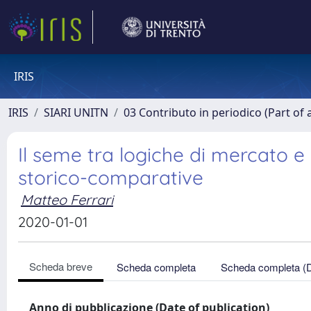
IRIS
IRIS
SIARI UNITN
03 Contributo in periodico (Part of 
Il seme tra logiche di mercato e di
storico-comparative
Matteo Ferrari
2020-01-01
Scheda breve
Scheda completa
Scheda completa (
Anno di pubblicazione (Date of publication)