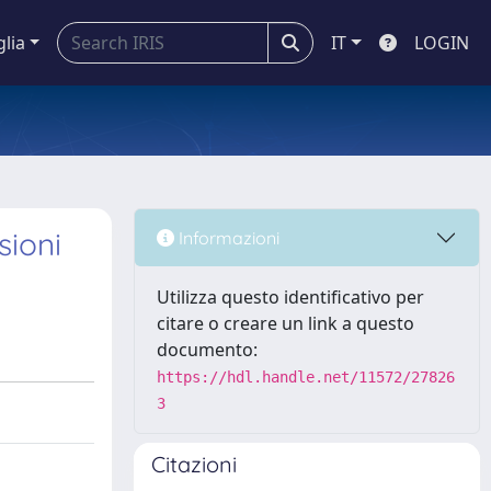
glia
IT
LOGIN
sioni
Informazioni
Utilizza questo identificativo per
citare o creare un link a questo
documento:
https://hdl.handle.net/11572/27826
3
Citazioni