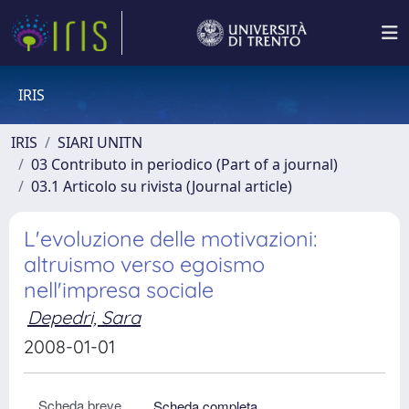
IRIS
IRIS
SIARI UNITN
03 Contributo in periodico (Part of a journal)
03.1 Articolo su rivista (Journal article)
L'evoluzione delle motivazioni:
altruismo verso egoismo
nell'impresa sociale
Depedri, Sara
2008-01-01
Scheda breve
Scheda completa