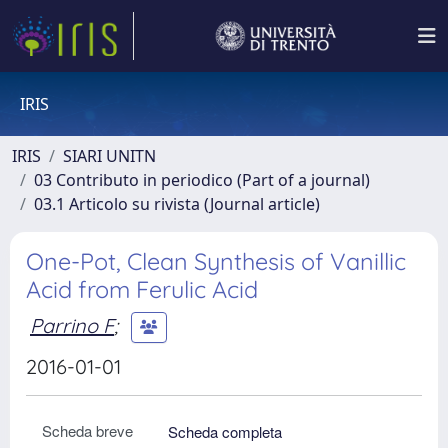
IRIS
IRIS
SIARI UNITN
03 Contributo in periodico (Part of a journal)
03.1 Articolo su rivista (Journal article)
One-Pot, Clean Synthesis of Vanillic
Acid from Ferulic Acid
Parrino F
;
2016-01-01
Scheda breve
Scheda completa