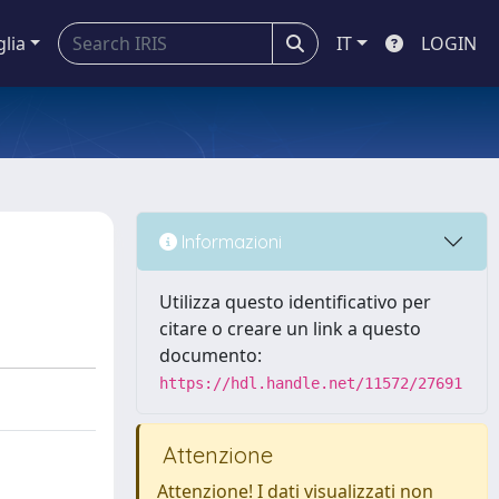
glia
IT
LOGIN
Informazioni
Utilizza questo identificativo per
citare o creare un link a questo
documento:
https://hdl.handle.net/11572/27691
Attenzione
Attenzione! I dati visualizzati non