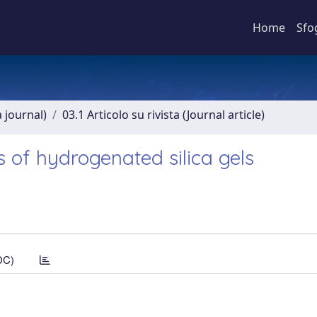
Home
Sfo
a journal)
03.1 Articolo su rivista (Journal article)
 of hydrogenated silica gels
DC)