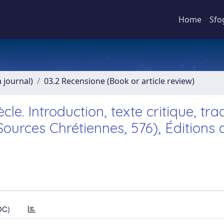
Home
Sfo
a journal)
03.2 Recensione (Book or article review)
cle. Introduction, texte critique, tra
ources Chrétiennes, 576), Éditions 
DC)