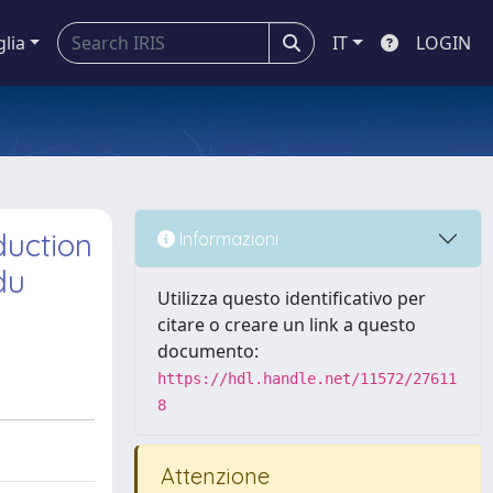
glia
IT
LOGIN
duction
Informazioni
du
Utilizza questo identificativo per
citare o creare un link a questo
documento:
https://hdl.handle.net/11572/27611
8
Attenzione