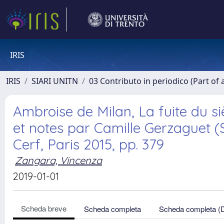
IRIS
IRIS
SIARI UNITN
03 Contributo in periodico (Part of 
Ambroise de Milan, La fuite du siè
et notes par Camille Gerzaguet (S
Cerf, Paris 2015, pp. 379
Zangara, Vincenza
2019-01-01
Scheda breve
Scheda completa
Scheda completa (