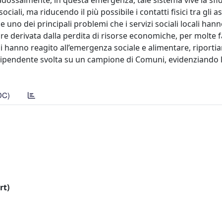
radossalmente, in questa emergenza, tale sistema vive la sfid
iali, ma riducendo il più possibile i contatti fisici tra gli as
e uno dei principali problemi che i servizi sociali locali ha
e derivata dalla perdita di risorse economiche, per molte f
 hanno reagito all’emergenza sociale e alimentare, riporti
indipendente svolta su un campione di Comuni, evidenziando 
DC)
rt)