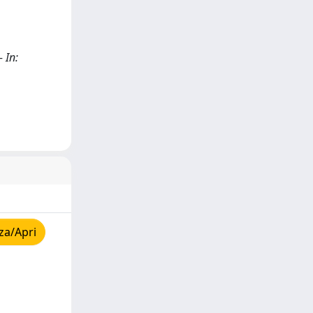
 In:
za/Apri