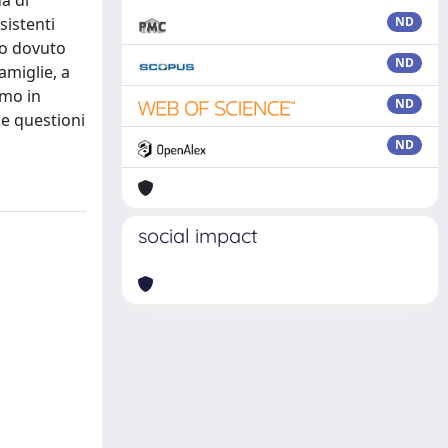
a di
sistenti
ND
nno dovuto
ND
amiglie, a
amo in
ND
le questioni
ND
social impact