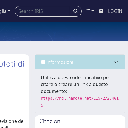
glia
IT
LOGIN
tati di
Informazioni
Utilizza questo identificativo per
citare o creare un link a questo
documento:
https://hdl.handle.net/11572/27461
5
Citazioni
evisione del