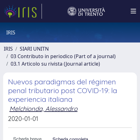
IRIS
IRIS
SIARI UNITN
03 Contributo in periodico (Part of a journal)
03.1 Articolo su rivista (Journal article)
Nuevos paradigmas del régimen
penal tributario post COVID-19: la
experiencia italiana
Melchionda, Alessandro
2020-01-01
Scheda breve
Scheda completa