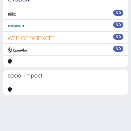
ND
ND
ND
ND
social impact
Powered by
IRIS
-
about IRIS
-
Utilizzo dei cookie
Copyright © 2026