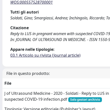
WOS:000557528700001
Tutti gli autori
Soldati, Gino; Smargiassi, Andrea; Inchingolo, Riccardo; To
Citazione
Reply to LUS in pregnant women with suspected COVID-19 infec
In: JOURNAL OF ULTRASOUND IN MEDICINE. - ISSN 1550-96
Appare nelle tipologie:
03.1 Articolo su rivista (Journal article)
File in questo prodotto:
File
J of Ultrasound Medicine - 2020 - Soldati - Reply to LUS
suspected COVID‐19 infection.pdf
Solo gestori archivio
Tipologia: Versione editoriale (Publisher’s layout)