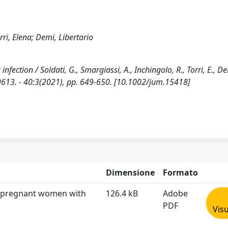
rri, Elena; Demi, Libertario
tion / Soldati, G., Smargiassi, A., Inchingolo, R., Torri, E., Dem
13. - 40:3(2021), pp. 649-650. [10.1002/jum.15418]
Dimensione
Formato
 in pregnant women with
126.4 kB
Adobe
PDF
Visu