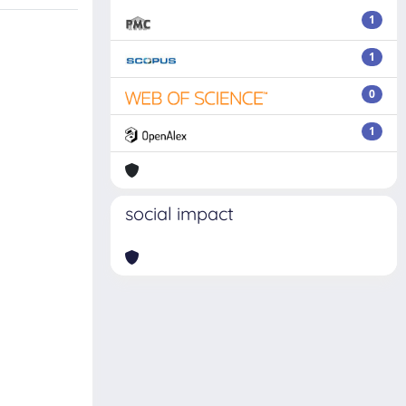
1
1
0
1
social impact