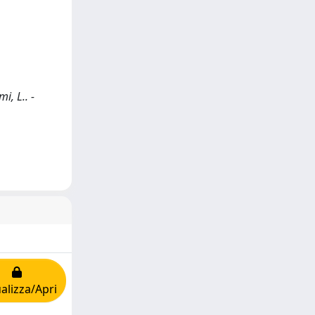
i, L.. -
alizza/Apri