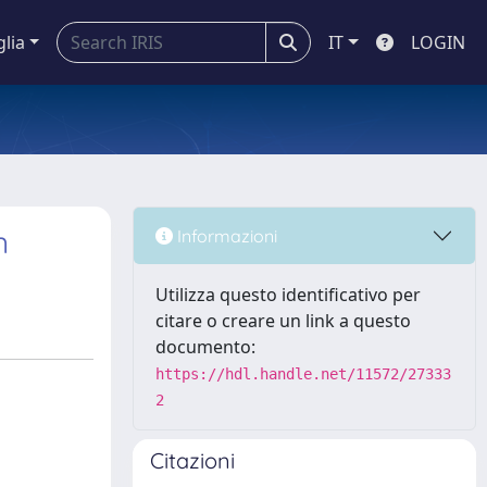
glia
IT
LOGIN
n
Informazioni
Utilizza questo identificativo per
citare o creare un link a questo
documento:
https://hdl.handle.net/11572/27333
2
Citazioni