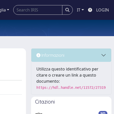
glia
IT
LOGIN
Informazioni
Utilizza questo identificativo per
citare o creare un link a questo
documento:
https://hdl.handle.net/11572/27319
Citazioni
ND