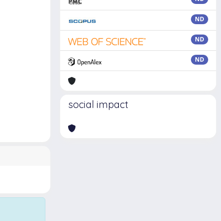
ND
ND
ND
social impact