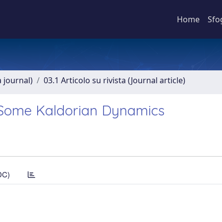
Home
Sfo
a journal)
03.1 Articolo su rivista (Journal article)
 Some Kaldorian Dynamics
DC)