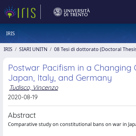
IRIS
IRIS
SIARI UNITN
08 Tesi di dottorato (Doctoral Thesi
Postwar Pacifism in a Changing C
Japan, Italy, and Germany
Tudisco, Vincenzo
2020-08-19
Abstract
Comparative study on constitutional bans on war in Jap