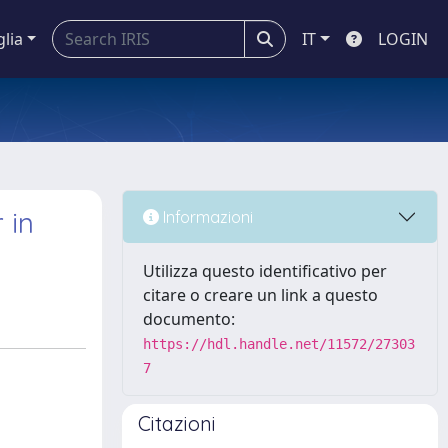
glia
IT
LOGIN
 in
Informazioni
Utilizza questo identificativo per
citare o creare un link a questo
documento:
https://hdl.handle.net/11572/27303
7
Citazioni