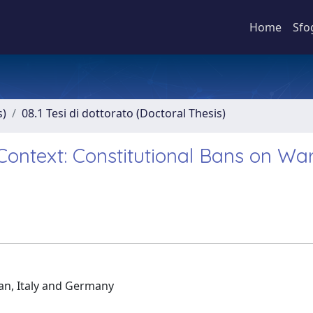
Home
Sfo
s)
08.1 Tesi di dottorato (Doctoral Thesis)
ontext: Constitutional Bans on War
an, Italy and Germany