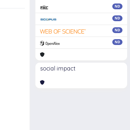
ND
ND
ND
ND
social impact