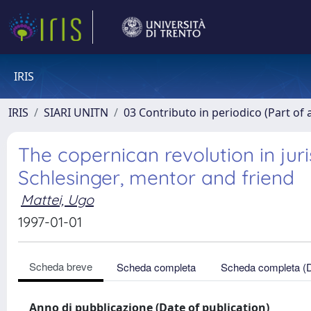
IRIS
IRIS
SIARI UNITN
03 Contributo in periodico (Part of 
The copernican revolution in jur
Schlesinger, mentor and friend
Mattei, Ugo
1997-01-01
Scheda breve
Scheda completa
Scheda completa (
Anno di pubblicazione (Date of publication)