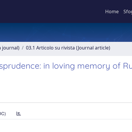
Home
Sfo
a journal)
03.1 Articolo su rivista (Journal article)
isprudence: in loving memory of Ru
DC)