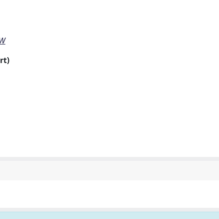
EW
rt)