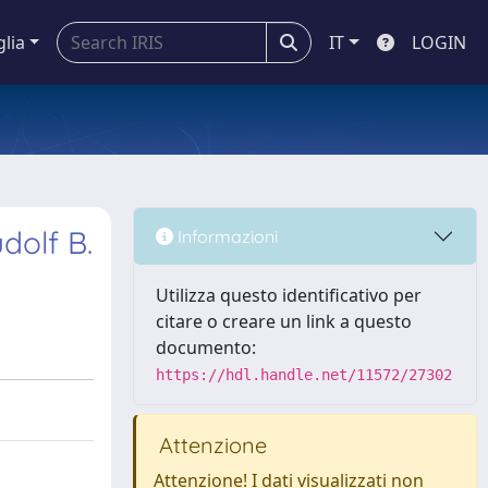
glia
IT
LOGIN
dolf B.
Informazioni
Utilizza questo identificativo per
citare o creare un link a questo
documento:
https://hdl.handle.net/11572/27302
Attenzione
Attenzione! I dati visualizzati non