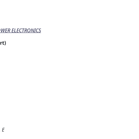
OWER ELECTRONICS
rt)
, E