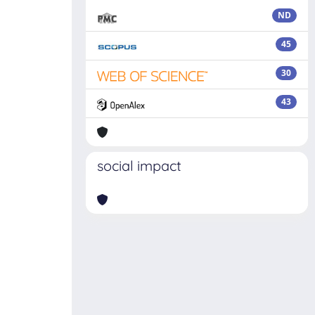
ND
45
30
43
social impact