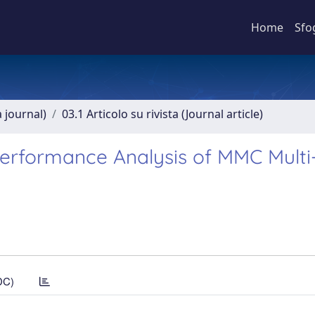
Home
Sfo
a journal)
03.1 Articolo su rivista (Journal article)
Performance Analysis of MMC Multi
DC)