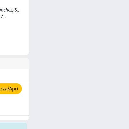
nchez, S.,
7. -
zza/Apri