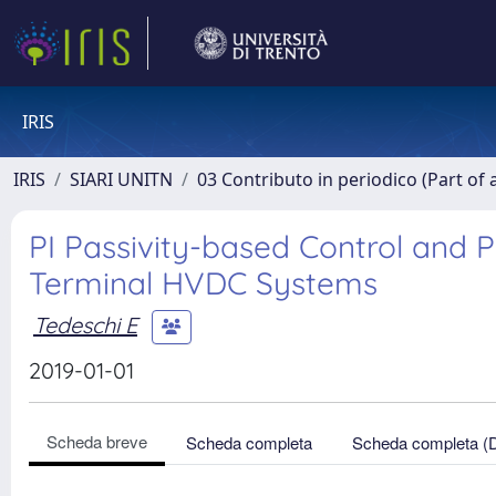
IRIS
IRIS
SIARI UNITN
03 Contributo in periodico (Part of 
PI Passivity-based Control and 
Terminal HVDC Systems
Tedeschi E
2019-01-01
Scheda breve
Scheda completa
Scheda completa (