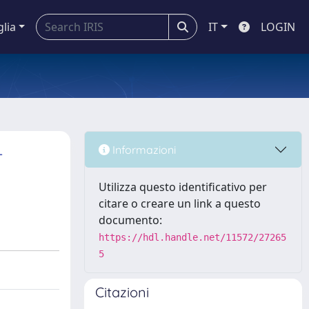
glia
IT
LOGIN
-
Informazioni
Utilizza questo identificativo per
citare o creare un link a questo
documento:
https://hdl.handle.net/11572/27265
5
Citazioni