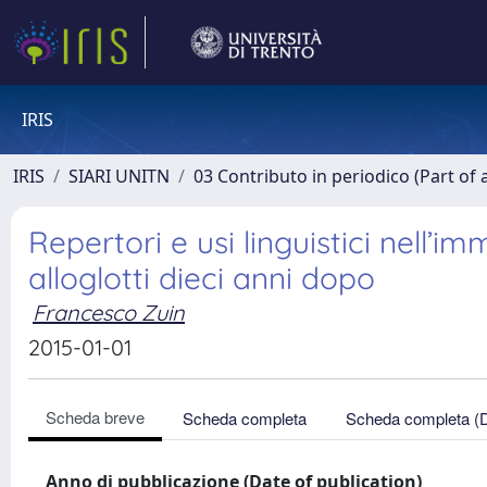
IRIS
IRIS
SIARI UNITN
03 Contributo in periodico (Part of 
Repertori e usi linguistici nell’
alloglotti dieci anni dopo
Francesco Zuin
2015-01-01
Scheda breve
Scheda completa
Scheda completa (
Anno di pubblicazione (Date of publication)