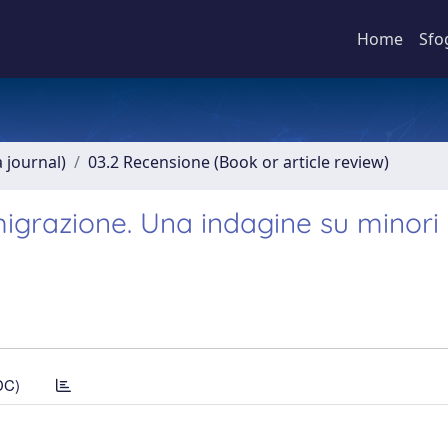
Home
Sfo
a journal)
03.2 Recensione (Book or article review)
immigrazione. Una indagine su minori
DC)