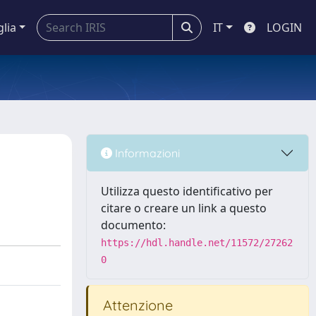
glia
IT
LOGIN
Informazioni
Utilizza questo identificativo per
citare o creare un link a questo
documento:
https://hdl.handle.net/11572/27262
0
Attenzione