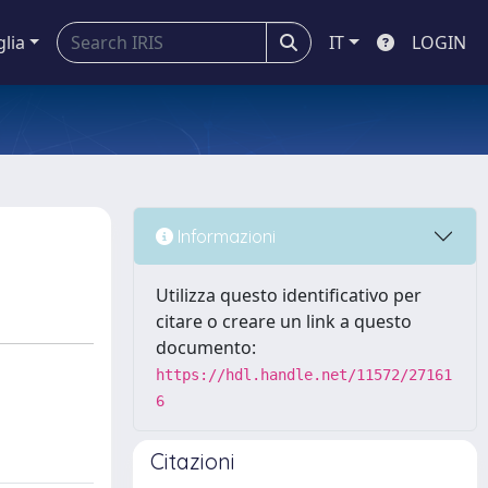
glia
IT
LOGIN
Informazioni
Utilizza questo identificativo per
citare o creare un link a questo
documento:
https://hdl.handle.net/11572/27161
6
Citazioni