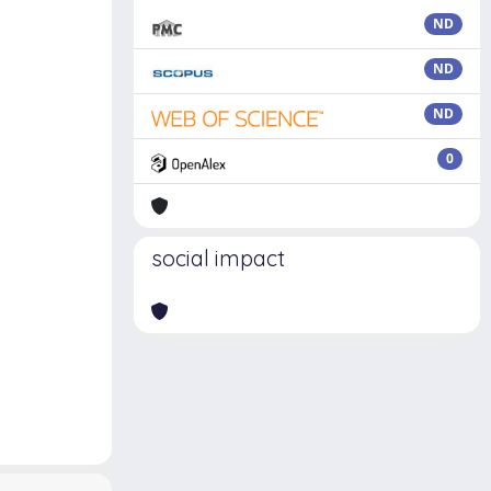
ND
ND
ND
0
social impact