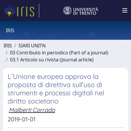
IRIS
IRIS
SIARI UNITN
03 Contributo in periodico (Part of a journal)
03.1 Articolo su rivista (Journal article)
L’Unione europea approva la
proposta di direttiva sull’uso di
strumenti e processi digitali nel
diritto societario
Malberti Corrado
2019-01-01