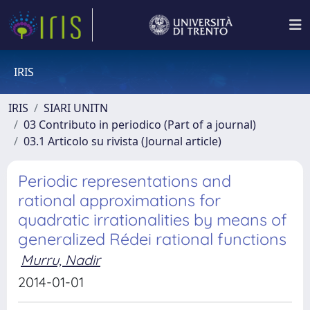
IRIS
IRIS
SIARI UNITN
03 Contributo in periodico (Part of a journal)
03.1 Articolo su rivista (Journal article)
Periodic representations and
rational approximations for
quadratic irrationalities by means of
generalized Rédei rational functions
Murru, Nadir
2014-01-01