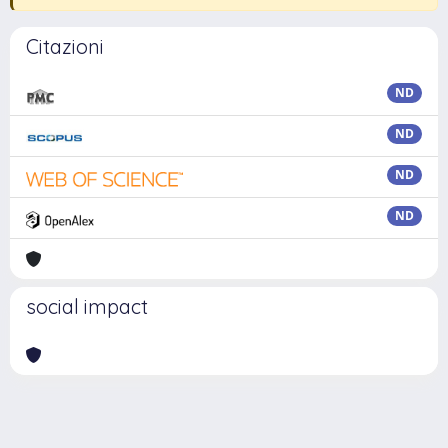
Citazioni
ND
ND
ND
ND
social impact