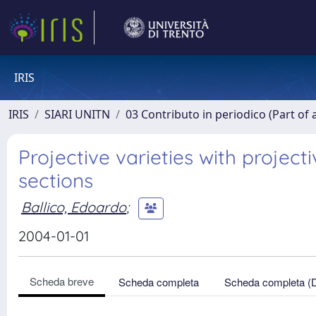
IRIS
IRIS
SIARI UNITN
03 Contributo in periodico (Part of 
Projective varieties with project
sections
Ballico, Edoardo
;
2004-01-01
Scheda breve
Scheda completa
Scheda completa (