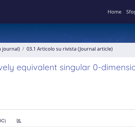
Home
Sfo
a journal)
03.1 Articolo su rivista (Journal article)
ively equivalent singular 0-dimensi
DC)