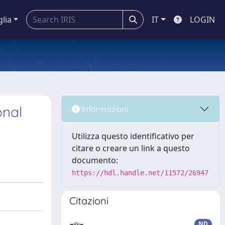
glia
IT
LOGIN
onal
Informazioni
Utilizza questo identificativo per
citare o creare un link a questo
documento:
https://hdl.handle.net/11572/26947
Citazioni
ND