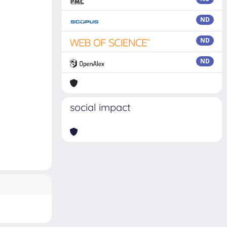
ND
ND
ND
social impact