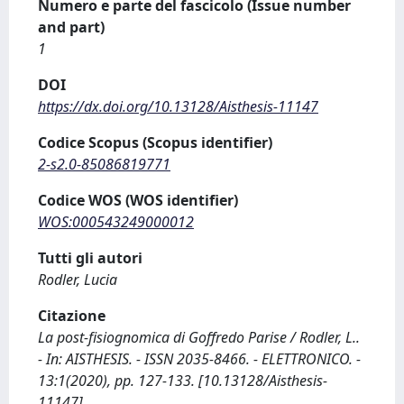
Numero e parte del fascicolo (Issue number
and part)
1
DOI
https://dx.doi.org/10.13128/Aisthesis-11147
Codice Scopus (Scopus identifier)
2-s2.0-85086819771
Codice WOS (WOS identifier)
WOS:000543249000012
Tutti gli autori
Rodler, Lucia
Citazione
La post-fisiognomica di Goffredo Parise / Rodler, L..
- In: AISTHESIS. - ISSN 2035-8466. - ELETTRONICO. -
13:1(2020), pp. 127-133. [10.13128/Aisthesis-
11147]