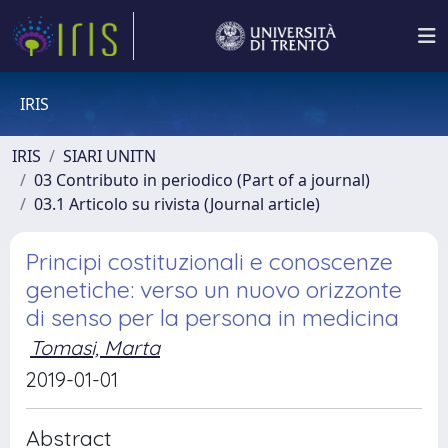
IRIS
IRIS
SIARI UNITN
03 Contributo in periodico (Part of a journal)
03.1 Articolo su rivista (Journal article)
Principi costituzionali e conoscenze
genetiche: verso un nuovo orizzonte
di senso per la persona in medicina
Tomasi, Marta
2019-01-01
Abstract