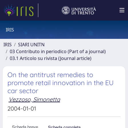
IRIS
IRIS
SIARI UNITN
03 Contributo in periodico (Part of a journal)
03.1 Articolo su rivista (Journal article)
On the antitrust remedies to
promote retail innovation in the EU
car sector
Vezzoso, Simonetta
2004-01-01
Scheda breve
Scheda completa