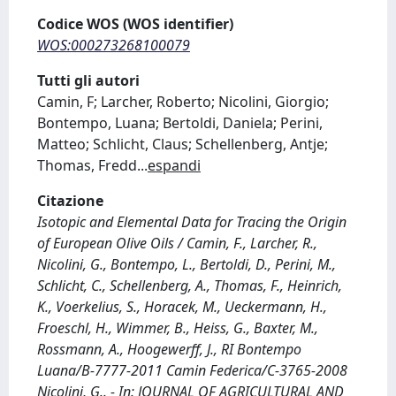
Codice WOS (WOS identifier)
WOS:000273268100079
Tutti gli autori
Camin, F; Larcher, Roberto; Nicolini, Giorgio;
Bontempo, Luana; Bertoldi, Daniela; Perini,
Matteo; Schlicht, Claus; Schellenberg, Antje;
Thomas, Fredd
...
espandi
Citazione
Isotopic and Elemental Data for Tracing the Origin
of European Olive Oils / Camin, F., Larcher, R.,
Nicolini, G., Bontempo, L., Bertoldi, D., Perini, M.,
Schlicht, C., Schellenberg, A., Thomas, F., Heinrich,
K., Voerkelius, S., Horacek, M., Ueckermann, H.,
Froeschl, H., Wimmer, B., Heiss, G., Baxter, M.,
Rossmann, A., Hoogewerff, J., RI Bontempo
Luana/B-7777-2011 Camin Federica/C-3765-2008
Nicolini, G.. - In: JOURNAL OF AGRICULTURAL AND