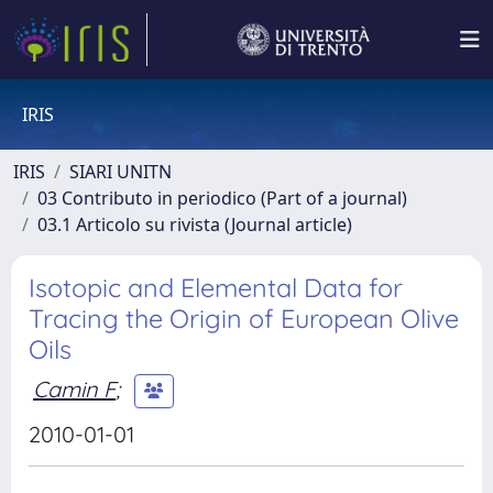
IRIS
IRIS
SIARI UNITN
03 Contributo in periodico (Part of a journal)
03.1 Articolo su rivista (Journal article)
Isotopic and Elemental Data for
Tracing the Origin of European Olive
Oils
Camin F
;
2010-01-01