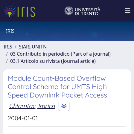
IRIS
IRIS
SIARI UNITN
03 Contributo in periodico (Part of a journal)
03.1 Articolo su rivista (Journal article)
Module Count-Based Overflow
Control Scheme for UMTS High
Speed Downlink Packet Access
Chlamtac, Imrich
2004-01-01