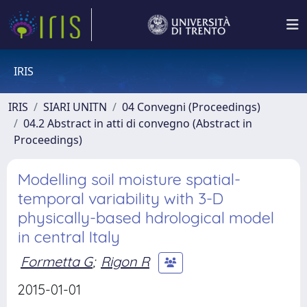
IRIS
IRIS
SIARI UNITN
04 Convegni (Proceedings)
04.2 Abstract in atti di convegno (Abstract in
Proceedings)
Modelling soil moisture spatial-
temporal variability with 3-D
physically-based hdrological model
in central Italy
Formetta G
;
Rigon R
2015-01-01