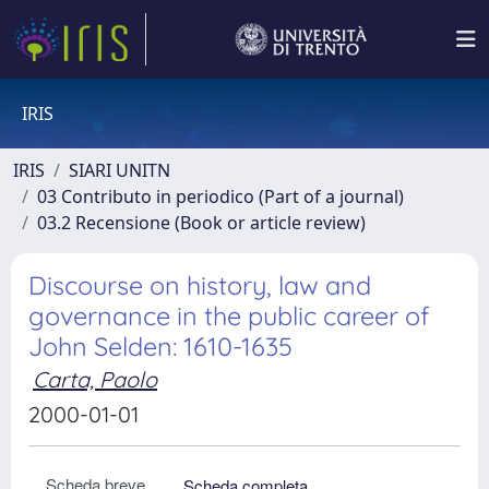
IRIS
IRIS
SIARI UNITN
03 Contributo in periodico (Part of a journal)
03.2 Recensione (Book or article review)
Discourse on history, law and
governance in the public career of
John Selden: 1610-1635
Carta, Paolo
2000-01-01
Scheda breve
Scheda completa